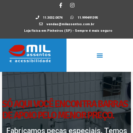
11.3032.0074
11.999491395
vendas@milassentos.com.br
Loja física em Pinheiros (SP) - Sempre é mais seguro
SÓ AQUI VOCÊ ENCONTRA BARRAS
DE APOIO PELO MENOR PREÇO.
Fabricamos peças especiais. Temos