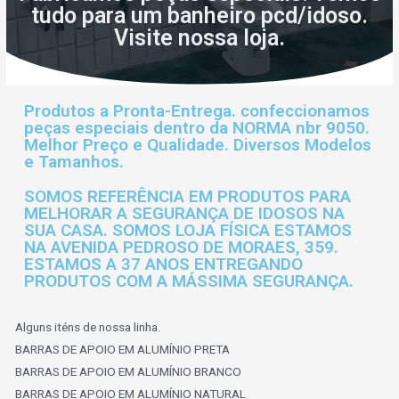
tudo para um banheiro pcd/idoso.
Visite nossa loja.
Produtos a Pronta-Entrega. confeccionamos
peças especiais dentro da NORMA nbr 9050.
Melhor Preço e Qualidade. Diversos Modelos
e Tamanhos.
SOMOS REFERÊNCIA EM PRODUTOS PARA
MELHORAR A SEGURANÇA DE IDOSOS NA
SUA CASA. SOMOS LOJA FÍSICA ESTAMOS
NA AVENIDA PEDROSO DE MORAES, 359.
ESTAMOS A 37 ANOS ENTREGANDO
PRODUTOS COM A MÁSSIMA SEGURANÇA.
Alguns iténs de nossa linha.
BARRAS DE APOIO EM ALUMÍNIO PRETA
BARRAS DE APOIO EM ALUMÍNIO BRANCO
BARRAS DE APOIO EM ALUMÍNIO NATURAL