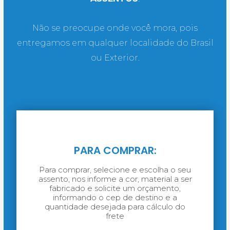
Não se preocupe onde você mora, pois
entregamos em qualquer localidade do Brasil
ou Exterior.
PARA COMPRAR:
Para comprar, selecione e escolha o seu
assento, nos informe a cor, material a ser
fabricado e solicite um orçamento,
informando o cep de destino e a
quantidade desejada para cálculo do
frete