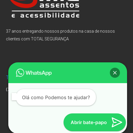
37 anos entregando nossos produtos na casa de nossos
clientes com TOTAL SEGURANÇA
Televendas:
Endereço:
(11) 3032-0074.
Av. Pedroso de Moraes,
359 – Pinheiros
Olá como Podemos te ajudar?
CEP: 05419-000 – São
Paulo – SP.
Abrir bate-papo