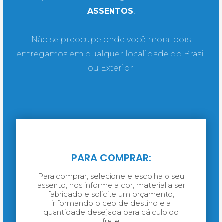
ASSENTOS
!
Não se preocupe onde você mora, pois
entregamos em qualquer localidade do Brasil
ou Exterior.
PARA COMPRAR:
Para comprar, selecione e escolha o seu
assento, nos informe a cor, material a ser
fabricado e solicite um orçamento,
informando o cep de destino e a
quantidade desejada para cálculo do
frete