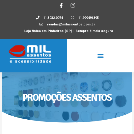
11.3032.0074
11.999491395
vendas@milassentos.com.br
Loja física em Pinheiros (SP) - Sempre é mais seguro
PROMOÇÕES ASSENTOS